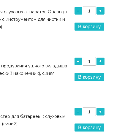
–
+
я слуховых аппаратов Oticon (в
 с инструментом для чистки и
В корзину
)
–
+
я продувания ушного вкладыша
еский наконечник), синяя
В корзину
–
+
стер для батареек к слуховым
 (синий)
В корзину