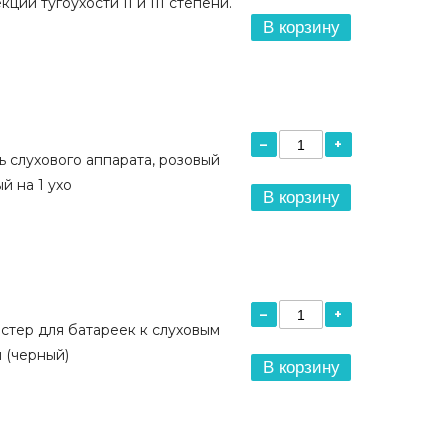
ции тугоухости II и III степени.
В корзину
–
+
 слухового аппарата, розовый
й на 1 ухо
В корзину
–
+
стер для батареек к слуховым
 (черный)
В корзину