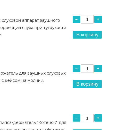
–
+
 слуховой аппарат заушного
коррекции слуха при тугоухости
В корзину
и.
–
+
ржатель для заушных слуховых
 с кейсом на молнии.
В корзину
–
+
липса-держатель "Котенок" для
слухового аппарата (в футляре).