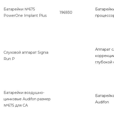
Батарейки №675
Батарейк
196930
PowerOne Implant Plus
процессо
Аппарат с
Cлуховой аппарат Signia
коррекции
Run P
глубокой 
Батарейки воздушно-
Батарейк
цинковые Audifon размер
Audifon
№675 для СА