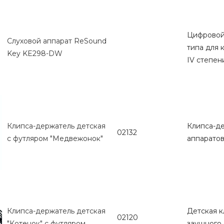
Цифровой
Слуховой аппарат ReSound
типа для 
Key KE298-DW
IV степен
Клипса-держатель детская
Клипса-де
02132
с футляром "Медвежонок"
аппаратов
Клипса-держатель детская
Детская к
02120
"Котенок" с футляром
заушного 