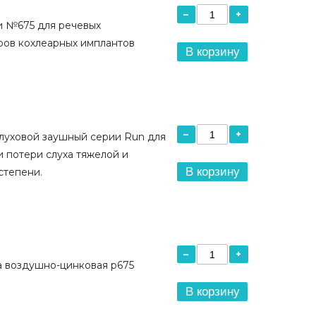
–
+
и №675 для речевых
ров кохлеарных имплантов
В корзину
–
+
луховой заушный серии Run для
 потери слуха тяжелой и
В корзину
степени.
–
+
а воздушно-цинковая р675
В корзину