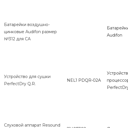
Батарейки воздушно-
Батарейк
цинковые Audifon размер
Audifon
№312 для СА
Устройств
Устройство для сушки
NEL1 PDQR-02A
процессор
PerfectDry Q.R.
PerfectDry
Слуховой аппарат Resound