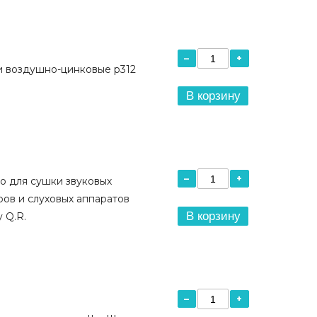
–
+
и воздушно-цинковые р312
В корзину
–
+
о для сушки звуковых
ов и слуховых аппаратов
В корзину
 Q.R.
–
+