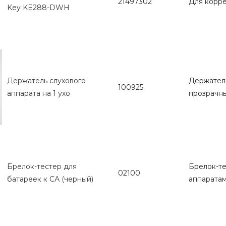
21497302
Для коррек
Key KE288-DWH
Держатель слухового
Держатель
100925
аппарата на 1 ухо
прозрачны
Брелок-тестер для
Брелок-те
02100
батареек к СА (черный)
аппаратам